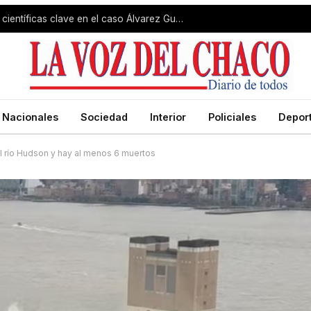
El fiscal aseguró que hay pruebas científicas clave en el caso Álvarez Guardia
Nacionales
Sociedad
Interior
Policiales
Depor
el río Hudson y hay al menos 6 muertos