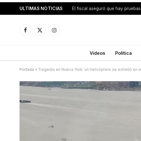
ULTIMAS NOTICIAS
Facebook
X
Instagram
(Twitter)
Videos
Política
Portada
»
Tragedia en Nueva York: un helicóptero se estrelló en 