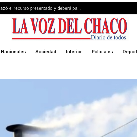
Revés para Zdero: la Justicia rechazó el recurso presentado y deberá pagar el fondo estímulo a trabajadores de Producción
Nacionales
Sociedad
Interior
Policiales
Depor