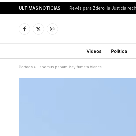
ULTIMAS NOTICIAS
Facebook
X
Instagram
(Twitter)
Videos
Política
Portada
»
Habemus papam: hay fumata blanca