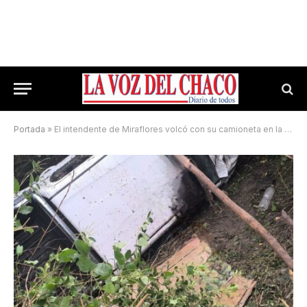
Portada
»
El intendente de Miraflores volcó con su camioneta en la Ruta 9: resultó ileso