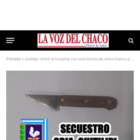
Portada
»
Quitilipi: entró al hospital con una herida de arma blanca provocada por un hombre buscado por la Justicia