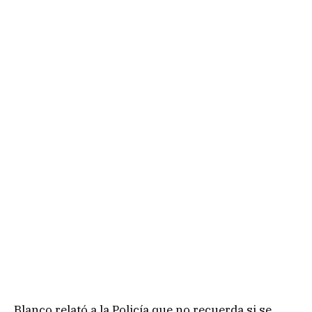
Blanco relató a la Policía que no recuerda si se