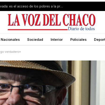
El problema no es la propiedad privada: es el acceso de los pobres a la propiedad
Nacionales
Sociedad
Interior
Policiales
Depor
 algo verdadero»