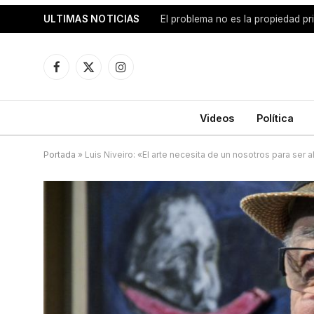
ULTIMAS NOTICIAS
Facebook
X
Instagram
(Twitter)
Videos
Política
Portada
»
Luis Niveiro: «El arte necesita de un nosotros para ser