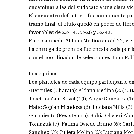
encaminar a las del sudoeste a una clara vic
El encuentro definitorio fue sumamente pare
tramo final, el título quedó en poder de Hé
favorables de 23-14, 33-26 y 52-42.
En el campeón Aldana Medina anotó 22, y en
La entrega de premios fue encabezada por l
con el coordinador de selecciones Juan Pab
Los equipos
Los planteles de cada equipo participante en l
-Hércules (Charata): Aldana Medina (35); Ju
Josefina Zaín Stival (19); Angie González (1
Maite Soplán Mendoza (6); Luciana Milla (3)
-Sarmiento (Resistencia): Sohia Olivieri Alo
Tomazuk (7); Fátima Oviedo Bruno (6); Carl
Sánchez (3); Julieta Molina (2); Luciana Mor