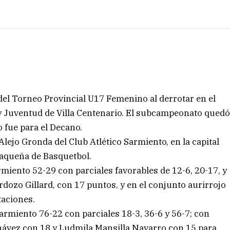
el Torneo Provincial U17 Femenino al derrotar en el
 y Juventud de Villa Centenario. El subcampeonato qued
o fue para el Decano.
 Alejo Gronda del Club Atlético Sarmiento, en la capital
haqueña de Basquetbol.
rmiento 52-29 con parciales favorables de 12-6, 20-17, y
rdozo Gillard, con 17 puntos, y en el conjunto aurirrojo
taciones.
rmiento 76-22 con parciales 18-3, 36-6 y 56-7; con
hávez con 18 y Ludmila Mansilla Navarro con 15 para