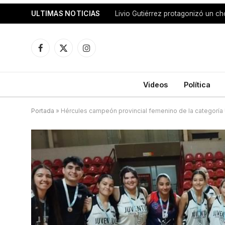
ULTIMAS NOTICIAS
Facebook
X
Instagram
(Twitter)
Videos
Política
Portada
»
Hércules campeón provincial femenino de la categoría