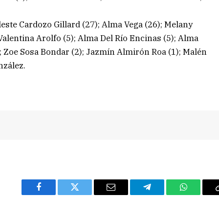
leste Cardozo Gillard (27); Alma Vega (26); Melany
alentina Arolfo (5); Alma Del Río Encinas (5); Alma
; Zoe Sosa Bondar (2); Jazmín Almirón Roa (1); Malén
nzález.
Facebook
Twitter
Email
Telegram
WhatsAp