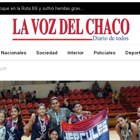
Livio Gutiérrez protagonizó un choque en la Ruta 89 y sufrió heridas graves
Nacionales
Sociedad
Interior
Policiales
Depor
 U17