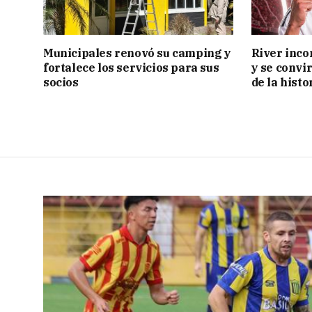
Municipales renovó su camping y
River inco
fortalece los servicios para sus
y se convi
socios
de la histo