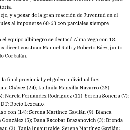
toria.
jo, y a pesar de la gran reacción de Juventud en el
rcules al imponerse 68-63 con parciales siempre
 el equipo albinegro se destacó Alma Vega con 18.
os directivos Juan Manuel Rath y Roberto Báez, junto
lo Corbalán.
a final provincial y el goleo individual fue:
ana Chávez (24); Ludmila Mansilla Navarro (23);
6); Narela Fernández Rodríguez (11); Serena Soneira (7);
. DT: Rocío Lezcano.
nso con (14); Serena Martínez Gavilán (9); Bianca
a González (5); Dana Escobar Brazanovich (3); Brenda
eau (2); Tania Insaurralde; Serena Martínez Gavilán;