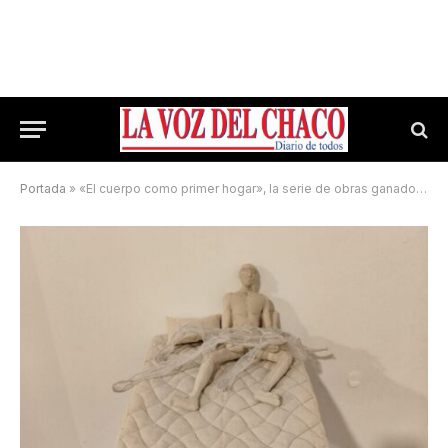
Portada
»
«El cuerpo como primer hogar», la serie de obras ganadora en ArteCo