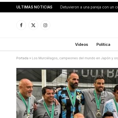
ULTIMAS NOTICIAS
Detuvieron a una pareja con un cu
Facebook
X
Instagram
(Twitter)
Videos
Política
Portada
»
Los Murciélagos, campeones del mundo en Japón y org