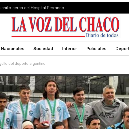
chillo cerca del Hospital Perrando
Nacionales
Sociedad
Interior
Policiales
Depor
ullo del deporte argentino