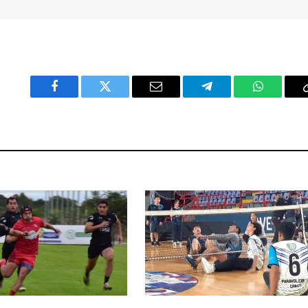
Facebook
Twitter
Email
Telegram
WhatsAp