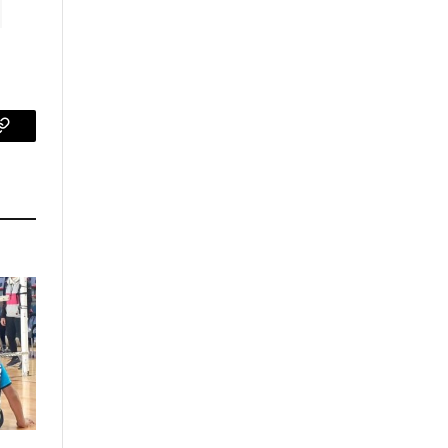
p
Copy
Link