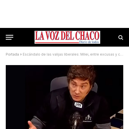
Portada
»
Escándalo de las valijas liberales: Milei, entre excusas y contradicciones