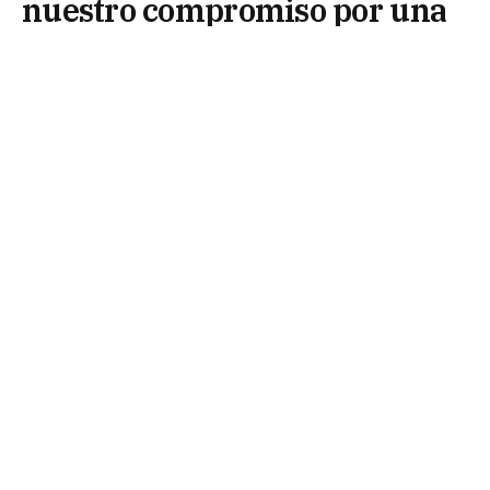
nuestro compromiso por una
Argentina más justa, federal y
unida»
9 de julio de 2025
El Poder Legislativo del Chaco participó del acto
central por el Día de la Independencia, que se llevó
a cabo este miércoles 9 de julio, en Tres Isletas.