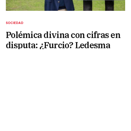
SOCIEDAD
Polémica divina con cifras en
disputa: ¿Furcio? Ledesma
dice que son 9500 dólares, y
no 100 mil, los del “milagro”
en la caja de seguridad
11 de julio de 2025