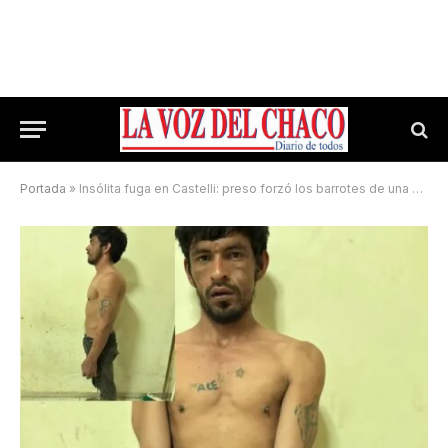
Portada
»
Insólita fuga en Castelli: preso forzó los barrotes de una celda y se escapó