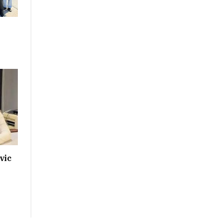
a
vic