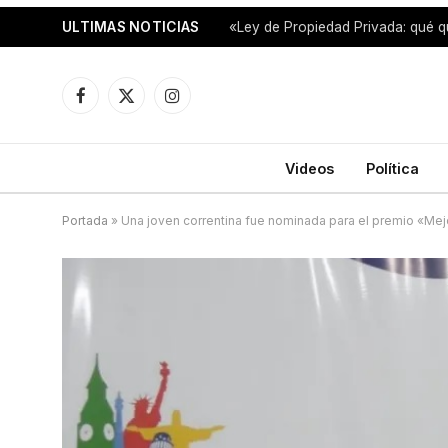
ULTIMAS NOTICIAS
«Ley de Propiedad Privada: qué q
Facebook
X
Instagram
(Twitter)
Videos
Política
Portada
»
Una joven correntina fue nominada para el premio «Me