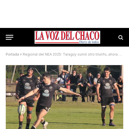
Portada
»
Regional del NEA 2025: Taragüy sumó otro triunfo, ahora ante Aranduroga