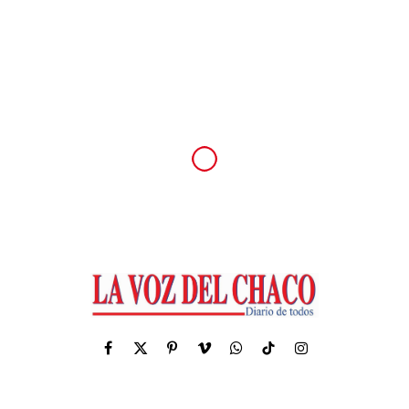
Facebook
X
Pinterest
Vimeo
WhatsApp
TikTok
Instagram
(Twitter)