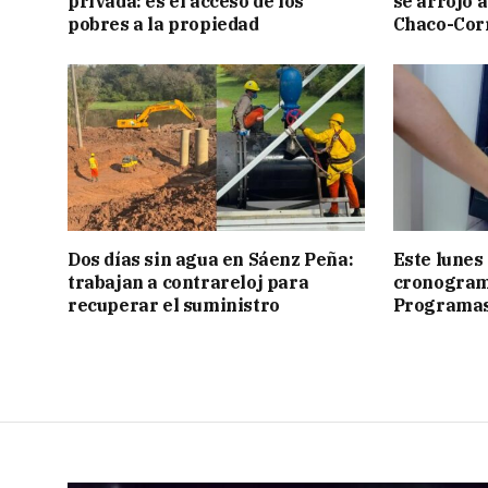
privada: es el acceso de los
se arrojó 
pobres a la propiedad
Chaco-Cor
Dos días sin agua en Sáenz Peña:
Este lunes
trabajan a contrareloj para
cronograma
recuperar el suministro
Programas