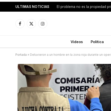
ULTIMAS NOTICIAS
Facebook
X
Instagram
(Twitter)
Videos
Política
Portada
»
Detuvieron a un hombre en la zona roja durante un opera