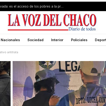
El problema no es la propiedad privada: es el acceso de los pobres a la propiedad
Nacionales
Sociedad
Interior
Policiales
Depor
tivo antitrata