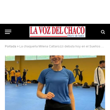
Portada
»
La chaqueña Milena Cattarozzi debuta hoy en el Sueños Olímpicos