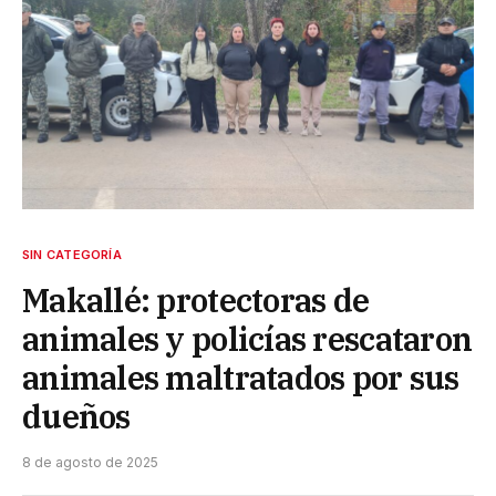
SIN CATEGORÍA
Makallé: protectoras de
animales y policías rescataron
animales maltratados por sus
dueños
8 de agosto de 2025