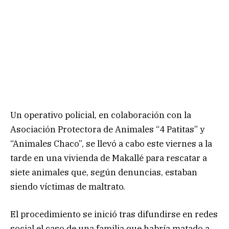
Un operativo policial, en colaboración con la
Asociación Protectora de Animales “4 Patitas” y
“Animales Chaco”, se llevó a cabo este viernes a la
tarde en una vivienda de Makallé para rescatar a
siete animales que, según denuncias, estaban
siendo víctimas de maltrato.
El procedimiento se inició tras difundirse en redes
social el caso de una familia que habría matado a