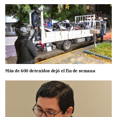
Más de 600 detenidos dejó el fin de semana