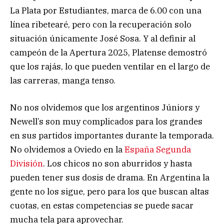
La Plata por Estudiantes, marca de 6.00 con una
línea ribetearé, pero con la recuperación solo
situación únicamente José Sosa. Y al definir al
campeón de la Apertura 2025, Platense demostró
que los rajás, lo que pueden ventilar en el largo de
las carreras, manga tenso.
No nos olvidemos que los argentinos Júniors y
Newell’s son muy complicados para los grandes
en sus partidos importantes durante la temporada.
No olvidemos a Oviedo en la
España Segunda
División
. Los chicos no son aburridos y hasta
pueden tener sus dosis de drama. En Argentina la
gente no los sigue, pero para los que buscan altas
cuotas, en estas competencias se puede sacar
mucha tela para aprovechar.