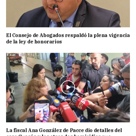
El Consejo de Abogados respaldó la plena vigencia
de la ley de honorarios
La fiscal Ana González de Pacce dio detalles del