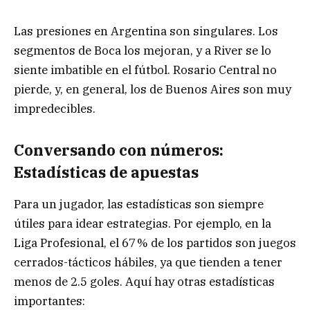
Las presiones en Argentina son singulares. Los
segmentos de Boca los mejoran, y a River se lo
siente imbatible en el fútbol. Rosario Central no
pierde, y, en general, los de Buenos Aires son muy
impredecibles.
Conversando con números:
Estadísticas de apuestas
Para un jugador, las estadísticas son siempre
útiles para idear estrategias. Por ejemplo, en la
Liga Profesional, el 67 % de los partidos son juegos
cerrados-tácticos hábiles, ya que tienden a tener
menos de 2.5 goles. Aquí hay otras estadísticas
importantes: