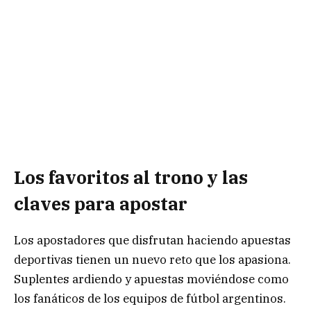
Los favoritos al trono y las
claves para apostar
Los apostadores que disfrutan haciendo apuestas
deportivas tienen un nuevo reto que los apasiona.
Suplentes ardiendo y apuestas moviéndose como
los fanáticos de los equipos de fútbol argentinos.