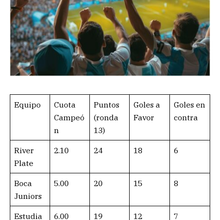
Equipo
Cuota
Puntos
Goles a
Goles en
Campeó
(ronda
Favor
contra
n
13)
River
2.10
24
18
6
Plate
Boca
5.00
20
15
8
Juniors
Estudia
6.00
19
12
7