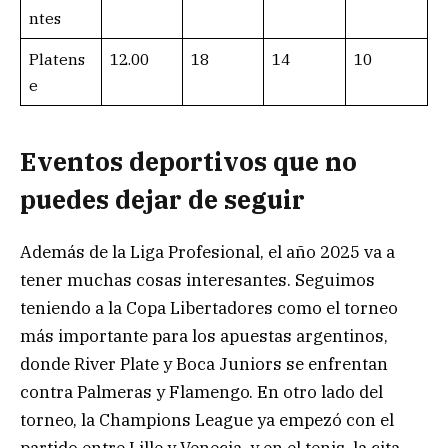
ntes
Platens
12.00
18
14
10
e
Eventos deportivos que no
puedes dejar de seguir
Además de la Liga Profesional, el año 2025 va a
tener muchas cosas interesantes. Seguimos
teniendo a la Copa Libertadores como el torneo
más importante para los apuestas argentinos,
donde River Plate y Boca Juniors se enfrentan
contra Palmeras y Flamengo. En otro lado del
torneo, la Champions League ya empezó con el