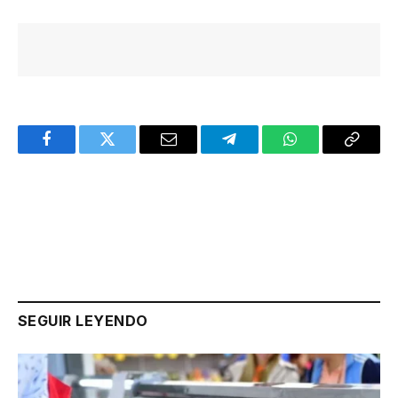
Facebook
Twitter
Email
Telegram
WhatsApp
Copy
Link
SEGUIR LEYENDO