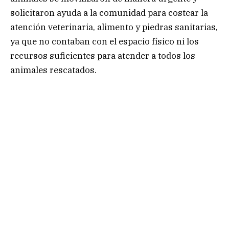
solicitaron ayuda a la comunidad para costear la
atención veterinaria, alimento y piedras sanitarias,
ya que no contaban con el espacio físico ni los
recursos suficientes para atender a todos los
animales rescatados.