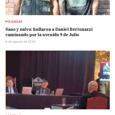
POLICIALES
Sano y salvo: hallaron a Daniel Bertonazzi
caminando por la avenida 9 de Julio
6 de agosto de 2026