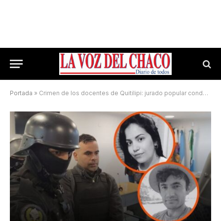
Portada
»
Crimen de los docentes de Quitilipi: jurado popular condenó a perpetua a Escalante