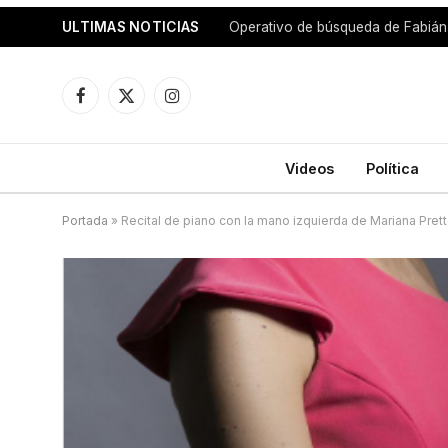
ULTIMAS NOTICIAS
Operativo de búsqueda de Fabián
Facebook
X
Instagram
(Twitter)
Videos
Política
Portada
»
Recital de piano con la mano izquierda de Mariana Pret