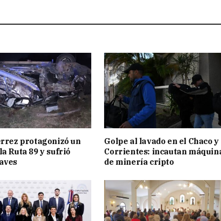
érrez protagonizó un
Golpe al lavado en el Chaco y
la Ruta 89 y sufrió
Corrientes: incautan máquin
raves
de minería cripto