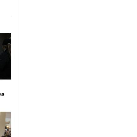
Link
as