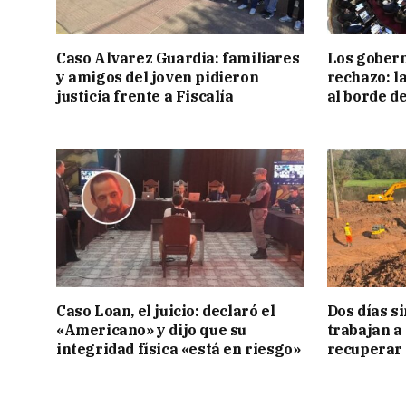
Caso Alvarez Guardia: familiares
Los gober
y amigos del joven pidieron
rechazo: l
justicia frente a Fiscalía
al borde d
Caso Loan, el juicio: declaró el
Dos días s
«Americano» y dijo que su
trabajan a
integridad física «está en riesgo»
recuperar 