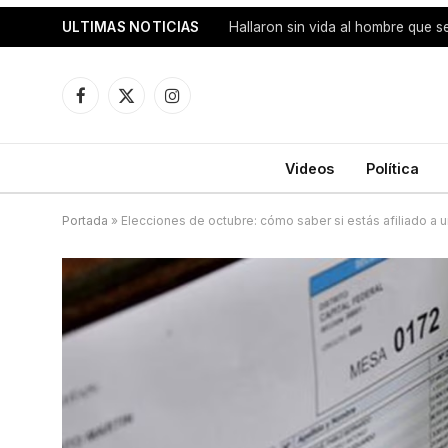
ULTIMAS NOTICIAS
Facebook
X
Instagram
(Twitter)
Videos
Política
Portada
»
Elecciones de octubre: cómo saber si estás afiliado a un