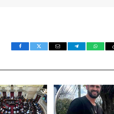
Facebook
Twitter
Email
Telegram
WhatsAp