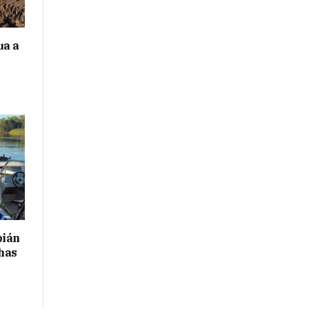
ua a
bián
has