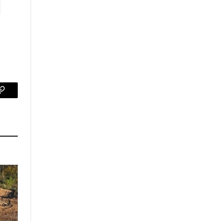
p
Copy
Link