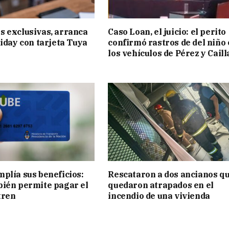
 exclusivas, arranca
Caso Loan, el juicio: el perito
riday con tarjeta Tuya
confirmó rastros de del niño
los vehículos de Pérez y Cail
plía sus beneficios:
Rescataron a dos ancianos q
ién permite pagar el
quedaron atrapados en el
tren
incendio de una vivienda