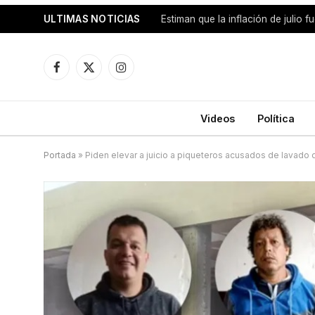
ULTIMAS NOTICIAS
Facebook
X
Instagram
(Twitter)
Videos
Política
Portada
»
Piden elevar a juicio a piqueteros acusados de lavado 