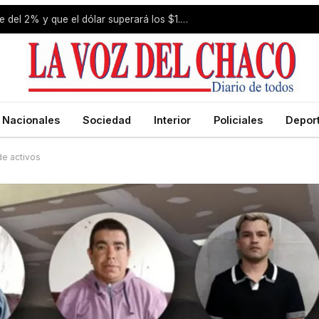
Estiman que la inflación de julio fue del 2% y que el dólar superará los $1.650 a fin de año
Nacionales
Sociedad
Interior
Policiales
Depor
de activos