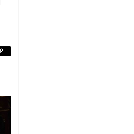
p
Copy
Link