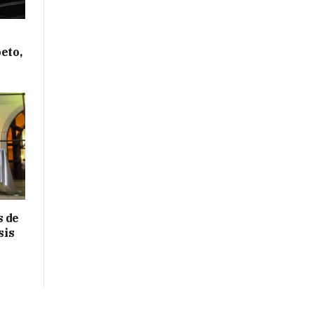
eto,
s de
sis