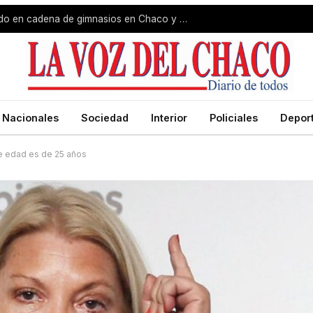
Megaoperativo por presunto lavado en cadena de gimnasios en Chaco y Corrientes
Nacionales
Sociedad
Interior
Policiales
Depor
de edad es de 25 años