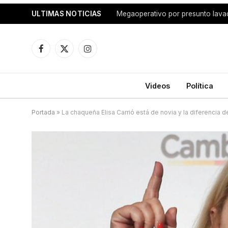
ULTIMAS NOTICIAS
Facebook
X
Instagram
(Twitter)
Videos
Política
Portada
»
La chaqueña Elisa Carrió está de novia y la diferencia 