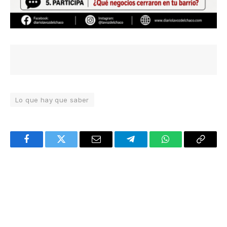
Lo que hay que saber
Facebook
Twitter
Email
Telegram
WhatsApp
Copy
Link