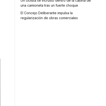
Un ciclista se incrustó dentro de la cabina de
una camioneta tras un fuerte choque
El Concejo Deliberante impulsa la
regularización de obras comerciales