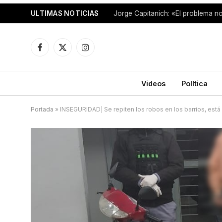
ULTIMAS NOTICIAS
Facebook
X
Instagram
(Twitter)
Videos
Política
Portada
»
INSEGURIDAD| Se repiten los robos en los barrios, está