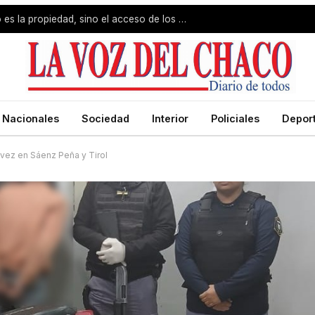
Jorge Capitanich: «El problema no es la propiedad, sino el acceso de los pobres»
Nacionales
Sociedad
Interior
Policiales
Depor
 vez en Sáenz Peña y Tirol