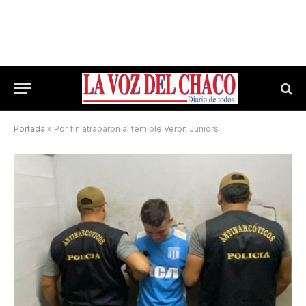
Portada
»
Por fin atraparon al temible Verón Juniors