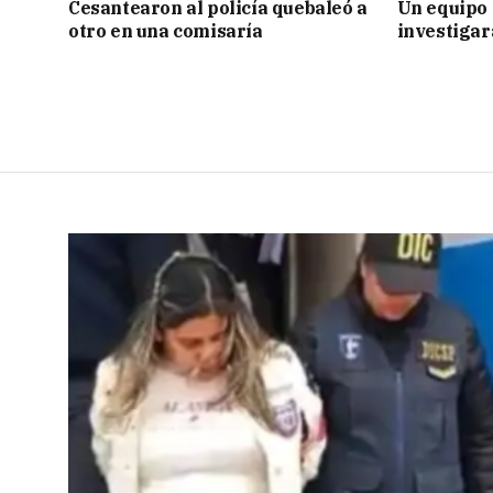
Cesantearon al policía quebaleó a
Un equipo 
otro en una comisaría
investigar