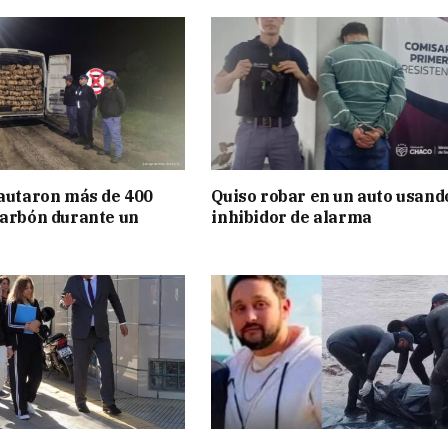
cautaron más de 400
Quiso robar en un auto usand
carbón durante un
inhibidor de alarma