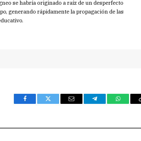
gneo se habría originado a raíz de un desperfecto
uipo, generando rápidamente la propagación de las
educativo.
Facebook
Twitter
Email
Telegram
WhatsAp