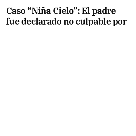
Caso “Niña Cielo”: El padre
fue declarado no culpable por
falta de pruebas
11 de mayo de 2026
En una resolución que marca un punto de
inflexión en uno de los procesos judiciales