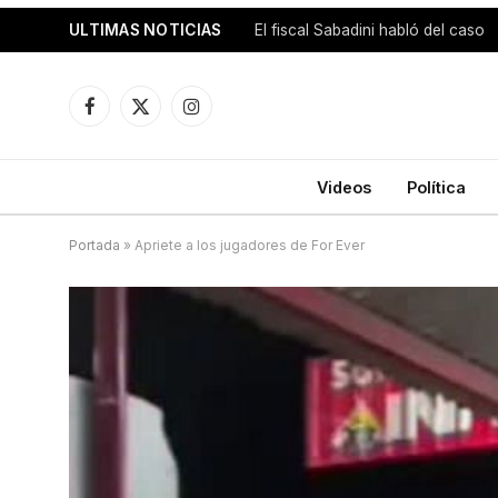
ULTIMAS NOTICIAS
El fiscal Sabadini habló del caso
Facebook
X
Instagram
(Twitter)
Videos
Política
Portada
»
Apriete a los jugadores de For Ever