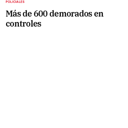
POLICIALES
Más de 600 demorados en
controles
18 de mayo de 2026
La Policía del Chaco desplegó durante el último fin
de semana un amplio operativo de seguridad y
prevención en todo el territorio provincial, con un