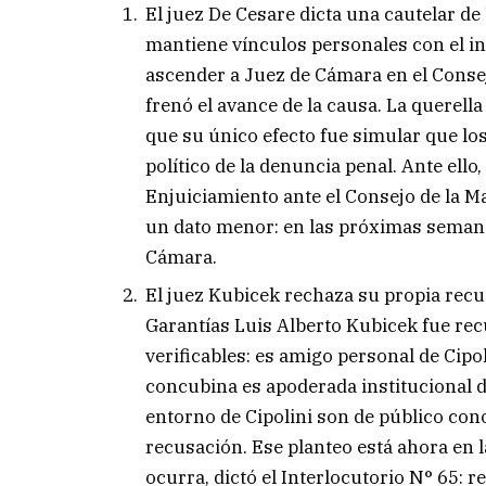
El juez De Cesare dicta una cautelar de
mantiene vínculos personales con el i
ascender a Juez de Cámara en el Consej
frenó el avance de la causa. La querella
que su único efecto fue simular que lo
político de la denuncia penal. Ante ell
Enjuiciamiento ante el Consejo de la M
un dato menor: en las próximas seman
Cámara.
El juez Kubicek rechaza su propia recu
Garantías Luis Alberto Kubicek fue rec
verificables: es amigo personal de Cipol
concubina es apoderada institucional de
entorno de Cipolini son de público co
recusación. Ese planteo está ahora en 
ocurra, dictó el Interlocutorio N° 65: re