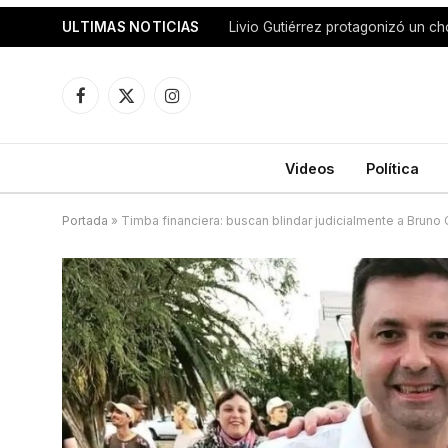
ULTIMAS NOTICIAS
Facebook
X
Instagram
(Twitter)
Videos
Política
Portada
»
Timba financiera: buscan blindar judicialmente a Bruno 