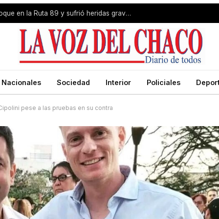
Livio Gutiérrez protagonizó un choque en la Ruta 89 y sufrió heridas graves
Nacionales
Sociedad
Interior
Policiales
Depor
Cipolini pese a las pruebas en su contra