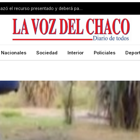
Revés para Zdero: la Justicia rechazó el recurso presentado y deberá pagar el fondo estímulo a trabajadores de Producción
Nacionales
Sociedad
Interior
Policiales
Depor