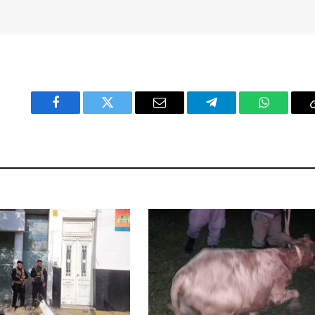
Facebook
Twitter
Email
Telegram
WhatsAp