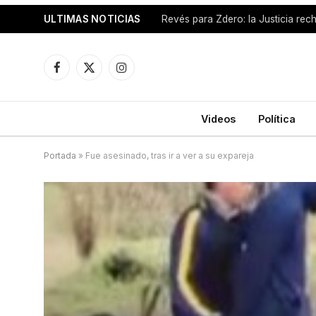
ULTIMAS NOTICIAS
Facebook
X
Instagram
(Twitter)
Videos
Política
Portada
»
Fue asesinado, tras ir a ver a su expareja