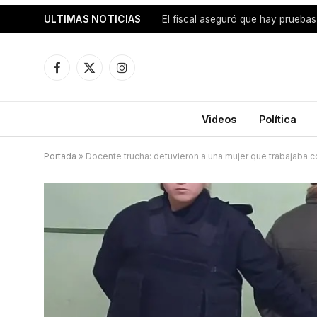
ULTIMAS NOTICIAS
Facebook
X
Instagram
(Twitter)
Videos
Política
Portada
»
Docente trucha: detuvieron a una mujer que trabajaba co