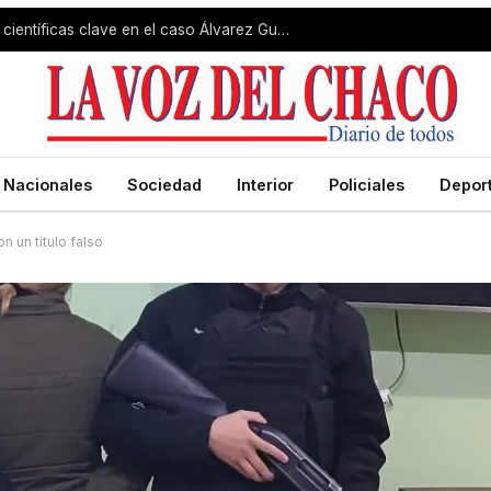
El fiscal aseguró que hay pruebas científicas clave en el caso Álvarez Guardia
Nacionales
Sociedad
Interior
Policiales
Depor
n un título falso