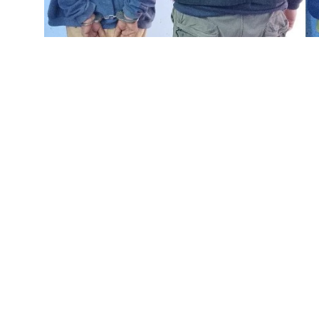
POLICIALES
Caso Axel: detuvieron a 
búsqueda del joven
24 de mayo de 2026