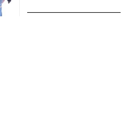
ÚLTIMAS NOTICIAS
POLICIALES
El fiscal aseguró que hay pruebas
científicas clave en el caso Álvarez
Guardia
6 de agosto de 2026