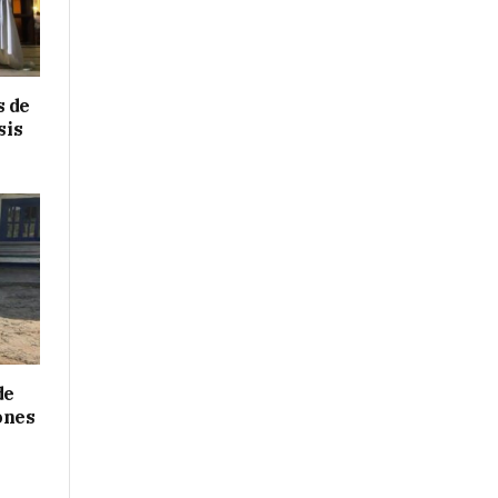
s de
sis
de
ones