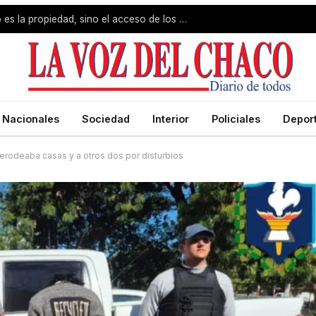
Jorge Capitanich: «El problema no es la propiedad, sino el acceso de los pobres»
Nacionales
Sociedad
Interior
Policiales
Depor
erodeaba casas y a otros dos por disturbios