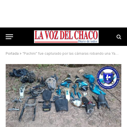
Portada
»
“Pachini” fue capturado por las cámaras robando una Yamaha FZ-S de 150 cilindradas en Barranqueras: la desarmó