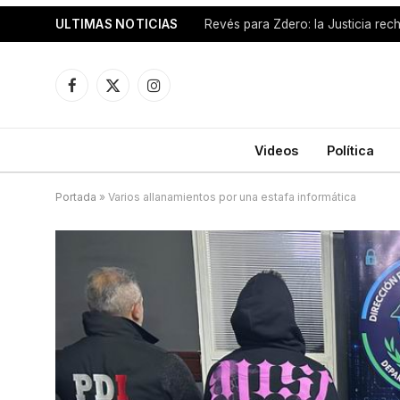
ULTIMAS NOTICIAS
Facebook
X
Instagram
(Twitter)
Videos
Política
Portada
»
Varios allanamientos por una estafa informática