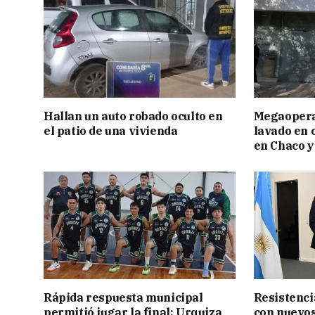
Hallan un auto robado oculto en
Megaopera
el patio de una vivienda
lavado en 
en Chaco y
Rápida respuesta municipal
Resistenci
permitió jugar la final: Urquiza
con nuevos