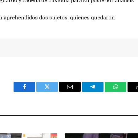
guardo y cadena de custodia para su posterior análisis
on aprehendidos dos sujetos, quienes quedaron
Facebook
Twitter
Email
Telegram
WhatsAp