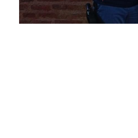
POLICIALES
En pocos días, la Policía 
27 de mayo de 2026