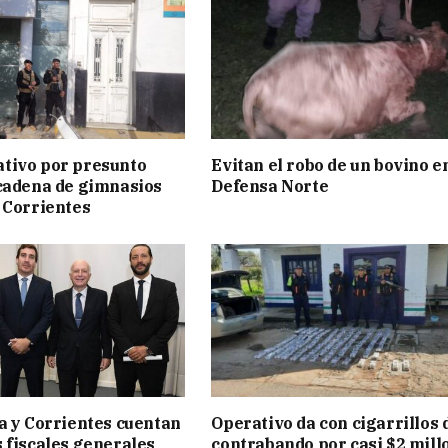
tivo por presunto
Evitan el robo de un bovino e
cadena de gimnasios
Defensa Norte
 Corrientes
a y Corrientes cuentan
Operativo da con cigarrillos 
 fiscales generales
contrabando por casi $2 mill