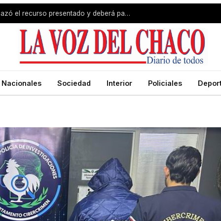
Revés para Zdero: la Justicia rechazó el recurso presentado y deberá pagar el fondo estímulo a trabajadores de Producción
Nacionales
Sociedad
Interior
Policiales
Depor