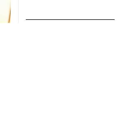
ÚLTIMAS NOTICIAS
POLÍTICA
Revés para Zdero: la Justicia
rechazó el recurso presentado y
deberá pagar el fondo estímulo a
trabajadores de Producción
7 de agosto de 2026