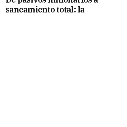
saneamiento total: la
cooperativa patagónica que el
sector eléctrico del país mira
como modelo
28 de mayo de 2026
Una Cooperativa fundada en 1933 en la