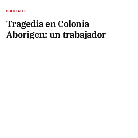
POLICIALES
Tragedia en Colonia
Aborigen: un trabajador
murió tras un violento choque
entre una camioneta y dos
motos
31 de mayo de 2026