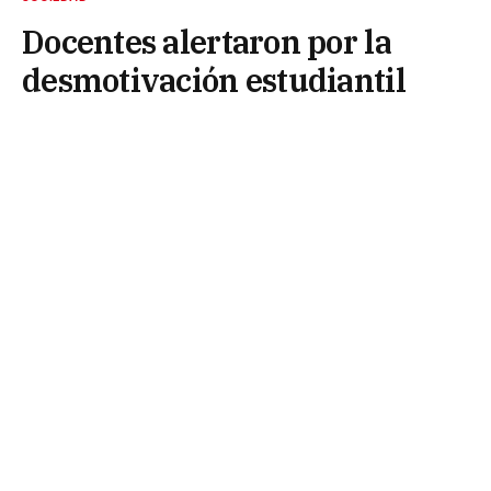
Docentes alertaron por la
desmotivación estudiantil
7 de junio de 2026
La escuela secundaria argentina enfrenta desafíos
cada vez más complejos y quienes trabajan
diariamente dentro de las aulas tienen una mirada