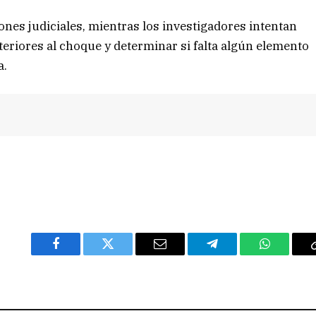
ones judiciales, mientras los investigadores intentan
eriores al choque y determinar si falta algún elemento
a.
Facebook
Twitter
Email
Telegram
WhatsAp