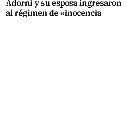
Adorni y su esposa ingresaron
al régimen de «inocencia
fiscal» y aseguran que no
declararán dólares
10 de junio de 2026
El jefe de Gabinete, Manuel Adorni, y su esposa,
Bettina Angeletti, se incorporaron al régimen