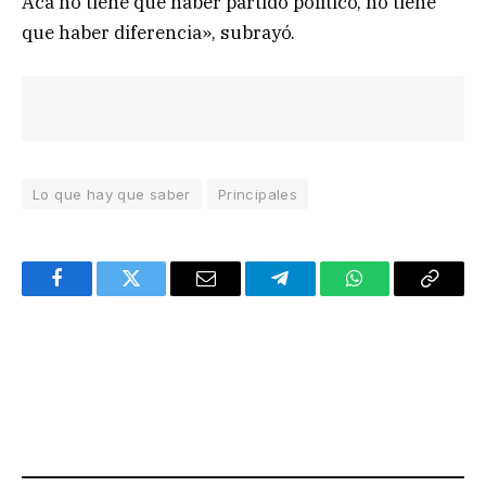
Acá no tiene que haber partido político, no tiene
que haber diferencia», subrayó.
Lo que hay que saber
Principales
Facebook
Twitter
Email
Telegram
WhatsApp
Copy
Link