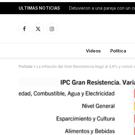
ULTIMAS NOTICIAS
Detuvieron a una pareja con un cu
Facebook
X
Instagram
(Twitter)
Videos
Política
Portada
»
La inflación del Gran Resistencia llegó al 3,6% y volvió 