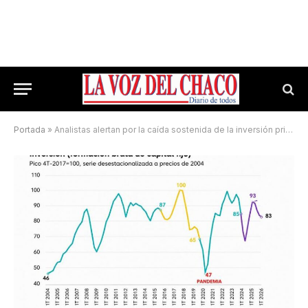
Portada
»
Analistas alertan por la caída sostenida de la inversión privada en todo el país