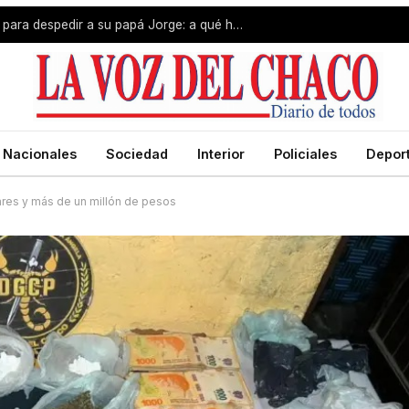
Lionel Messi viaja hacia a Rosario para despedir a su papá Jorge: a qué hora llegará
Nacionales
Sociedad
Interior
Policiales
Depor
res y más de un millón de pesos