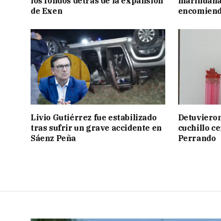
los fondos detrás de la expansión
marihuana 
de Exen
encomien
Livio Gutiérrez fue estabilizado
Detuvieron
tras sufrir un grave accidente en
cuchillo ce
Sáenz Peña
Perrando