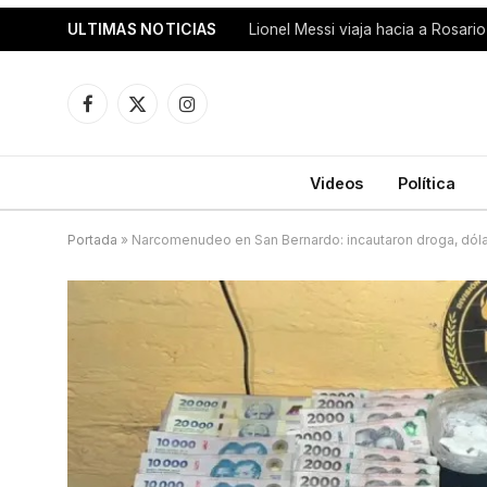
ULTIMAS NOTICIAS
Facebook
X
Instagram
(Twitter)
Videos
Política
Portada
»
Narcomenudeo en San Bernardo: incautaron droga, dóla