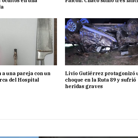
ocultos en una
Falcón: Chaco sumó tres lanc
da
 a una pareja con un
Livio Gutiérrez protagonizó 
rca del Hospital
choque en la Ruta 89 y sufrió
heridas graves