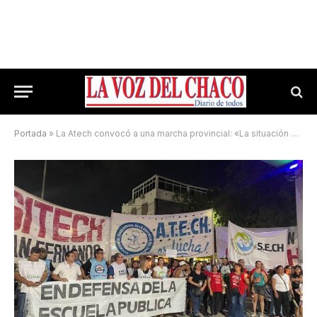
Portada
»
La Atech convocó a una marcha provincial: «La situación salarial es asfixiante»