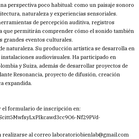
e una perspectiva poco habitual: como un paisaje sonoro
tectura, naturaleza y experiencias sensoriales.
herramientas de percepción auditiva, registros
cha que permitirán comprender cómo el sonido también
s grandes eventos culturales.
 de naturaleza. Su producción artística se desarrolla en
s instalaciones audiovisuales. Ha participado en
olombia y Suiza, además de desarrollar proyectos de
lante Resonancia, proyecto de difusión, creación
ca expandida.
el formulario de inscripción en:
QLScitt5MwfsyLxPIkcawd3cc9O6-Nf29PVd-
 realizarse al correo
laboratoriobienlab@gmail.com