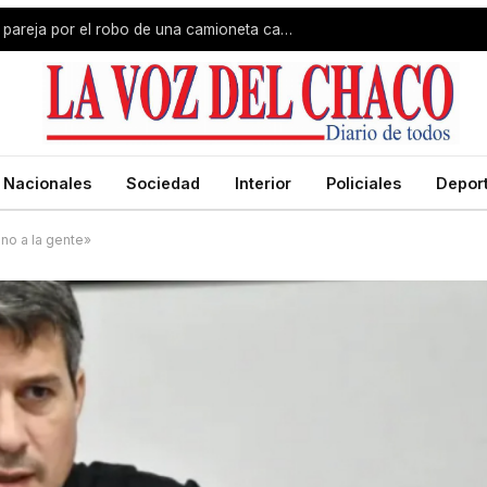
Barrio Barberan: detuvieron a una pareja por el robo de una camioneta cargada con cosméticos
Nacionales
Sociedad
Interior
Policiales
Depor
no a la gente»