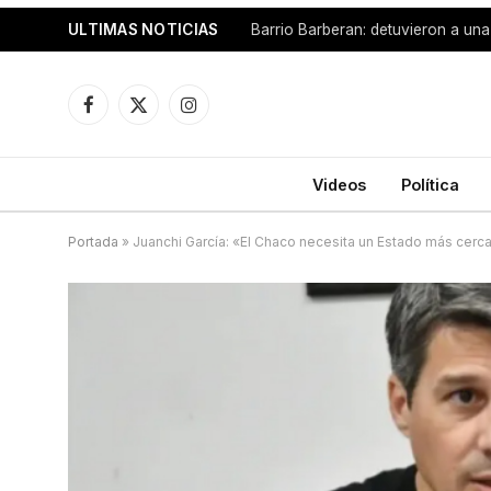
ULTIMAS NOTICIAS
Facebook
X
Instagram
(Twitter)
Videos
Política
Portada
»
Juanchi García: «El Chaco necesita un Estado más cerca