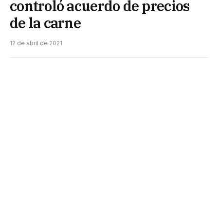
controló acuerdo de precios
de la carne
12 de abril de 2021
El área de Lealtad Comercial, que funciona bajo la
órbita de la Subsecretaría de Defensa de la
Competencia y Comercio Exterior, realizó en las
últimas jornadas distintos operativos de