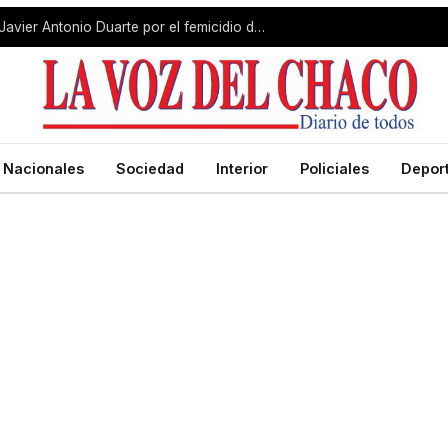
Condenaron a prisión perpetua a Javier Antonio Duarte por el femicidio de Erika Fernández
Nacionales
Sociedad
Interior
Policiales
Depor