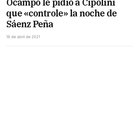
Ocampo le pidió a Cipolini
que «controle» la noche de
Sáenz Peña
16 de abril de 2021
Gobierno y municipio definen acciones para
morigerar el rápido crecimiento de
resultados positivos de Covid. Hay más de